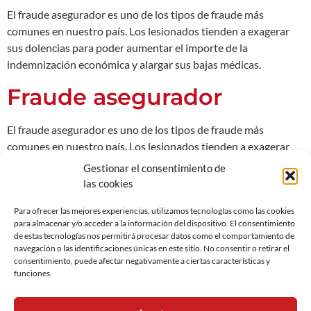
El fraude asegurador es uno de los tipos de fraude más
comunes en nuestro país. Los lesionados tienden a exagerar
sus dolencias para poder aumentar el importe de la
indemnización económica y alargar sus bajas médicas.
Fraude asegurador
El fraude asegurador es uno de los tipos de fraude más
comunes en nuestro país. Los lesionados tienden a exagerar
sus dolencias para poder aumentar el importe de la
Gestionar el consentimiento de
indemnización económica y alargar sus bajas médicas.
las cookies
Informe Anual de Fraude
Para ofrecer las mejores experiencias, utilizamos tecnologías como las cookies
para almacenar y/o acceder a la información del dispositivo. El consentimiento
Asegurador
de estas tecnologías nos permitirá procesar datos como el comportamiento de
navegación o las identificaciones únicas en este sitio. No consentir o retirar el
consentimiento, puede afectar negativamente a ciertas características y
Estudio que analiza las causas del aumento del fraude
funciones.
asegurador en España.