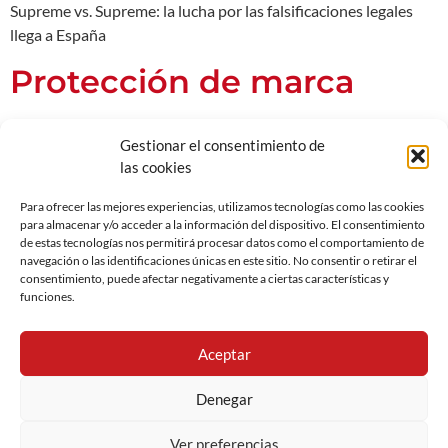
Supreme vs. Supreme: la lucha por las falsificaciones legales
llega a España
Protección de marca
Investigación en fraude por falsificación o copia de productos.
Gestionar el consentimiento de
El valor de una marca
las cookies
Para ofrecer las mejores experiencias, utilizamos tecnologías como las cookies
Por Sergi González, responsable del departamento de Brand
para almacenar y/o acceder a la información del dispositivo. El consentimiento
de estas tecnologías nos permitirá procesar datos como el comportamiento de
Integrity de Winterman. Proteger la marca es esencial para
navegación o las identificaciones únicas en este sitio. No consentir o retirar el
preservar la imagen y la salud económica de las empresas. Las
consentimiento, puede afectar negativamente a ciertas características y
políticas de Brand Integrity evitan, previenen y mitigan el daño
funciones.
que el mercado ilícito ocasiona a las empresas.
Aceptar
Investigaciones corporativas y servicios forenses
Denegar
Nota legal
Política de cookies
Ver preferencias