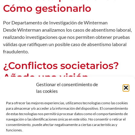
Cómo gestionarlo
Por Departamento de Investigación de Winterman
Desde Winterman analizamos los casos de absentismo laboral,
realizando investigaciones que nos permiten obtener pruebas
válidas que ratifiquen un posible caso de absentismo laboral
fraudulento.
¿Conflictos societarios?
Añade una visión
Gestionar el consentimiento de
estratégica a tu
las cookies
asesoramiento legal
Para ofrecer las mejores experiencias, utilizamos tecnologías como las cookies
para almacenar y/o acceder a la información del dispositivo. El consentimiento
de estas tecnologías nos permitirá procesar datos como el comportamiento de
Por Departamento de Investigación de Winterman
navegación o las identificaciones únicas en este sitio. No consentir o retirar el
Desde Winterman analizamos los casos con una visión y
consentimiento, puede afectar negativamente a ciertas características y
planificación estratégica, estudiando la probabilidad de que
funciones.