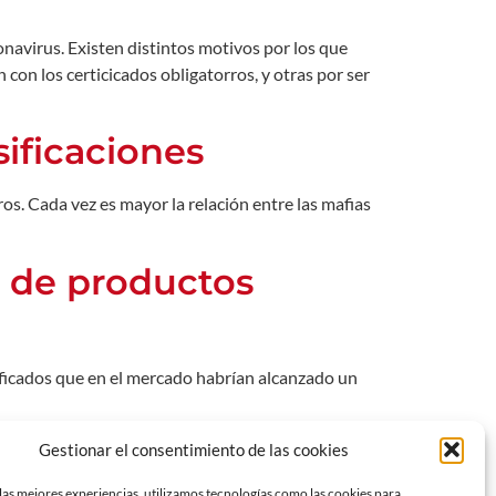
navirus. Existen distintos motivos por los que
con los certicicados obligatorros, y otras por ser
sificaciones
os. Cada vez es mayor la relación entre las mafias
s de productos
ificados que en el mercado habrían alcanzado un
falsificaciones
Gestionar el consentimiento de las cookies
las mejores experiencias, utilizamos tecnologías como las cookies para