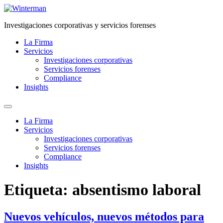
Ir
al
Investigaciones corporativas y servicios forenses
contenido
La Firma
Servicios
Investigaciones corporativas
Servicios forenses
Compliance
Insights
La Firma
Servicios
Investigaciones corporativas
Servicios forenses
Compliance
Insights
Etiqueta:
absentismo laboral
Nuevos vehículos, nuevos métodos para