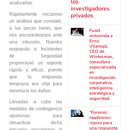
los
analizarlas.
investigadores
Rápidamente iniciamos
privados
un análisis que constató,
a las pocas horas, que
Fuset
nos encontrábamos ante
entrevista a
Enric
una intrusión. Nuestra
Vilamajó,
respuesta a Incidentes
CEO de
de Seguridad
Winterman,
consultora
proporcionó un soporte
especializada
rápido y eficaz, puesto
en
que la respuesta
investigación
corporativa,
temprana era vital para
inteligencia
minimizar los daños.
estratégica y
seguridad
Llevadas a cabo las
medidas de contingencia
“Forensic
oportunas para
readiness»:
claves para
desactivar dicha
una respuesta
intrusión, procedimos al