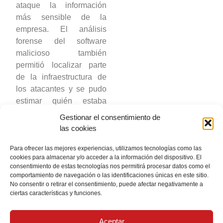
ataque la información
más sensible de la
empresa. El análisis
forense del software
malicioso también
permitió localizar parte
de la infraestructura de
los atacantes y se pudo
estimar quién estaba
detrás de dicho ataque, o
Gestionar el consentimiento de
Advanced Persistent
las cookies
Threat (APT)
.
Para ofrecer las mejores experiencias, utilizamos tecnologías como las
cookies para almacenar y/o acceder a la información del dispositivo. El
consentimiento de estas tecnologías nos permitirá procesar datos como el
comportamiento de navegación o las identificaciones únicas en este sitio.
Nota legal
No consentir o retirar el consentimiento, puede afectar negativamente a
ciertas características y funciones.
Política de cookies
Aceptar