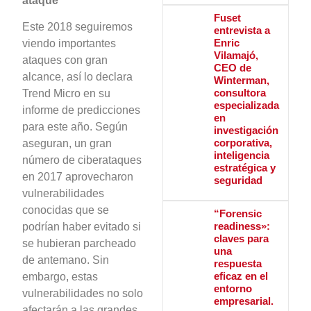
ataque
Fuset
Este 2018 seguiremos
entrevista a
Enric
viendo importantes
Vilamajó,
ataques con gran
CEO de
alcance, así lo declara
Winterman,
consultora
Trend Micro en su
especializada
informe de predicciones
en
para este año. Según
investigación
corporativa,
aseguran, un gran
inteligencia
número de ciberataques
estratégica y
en 2017 aprovecharon
seguridad
vulnerabilidades
conocidas que se
“Forensic
readiness»:
podrían haber evitado si
claves para
se hubieran parcheado
una
de antemano. Sin
respuesta
eficaz en el
embargo, estas
entorno
vulnerabilidades no solo
empresarial.
afectarán a las grandes