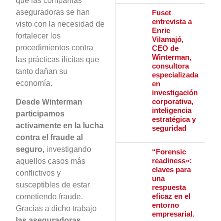
que las compañías
aseguradoras se han
Fuset
entrevista a
visto con la necesidad de
Enric
fortalecer los
Vilamajó,
procedimientos contra
CEO de
Winterman,
las prácticas ilícitas que
consultora
tanto dañan su
especializada
economía.
en
investigación
corporativa,
Desde Winterman
inteligencia
participamos
estratégica y
activamente en la lucha
seguridad
contra el fraude al
seguro,
investigando
“Forensic
readiness»:
aquellos casos más
claves para
conflictivos y
una
susceptibles de estar
respuesta
eficaz en el
cometiendo fraude.
entorno
Gracias a dicho trabajo
empresarial.
las aseguradoras