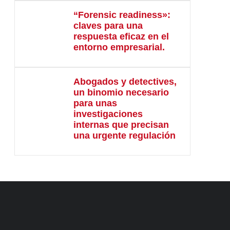
“Forensic readiness»:
claves para una
respuesta eficaz en el
entorno empresarial.
Abogados y detectives,
un binomio necesario
para unas
investigaciones
internas que precisan
una urgente regulación