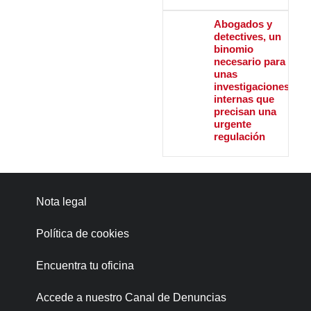
Abogados y
detectives, un
binomio
necesario para
unas
investigaciones
internas que
precisan una
urgente
regulación
Nota legal
Política de cookies
Encuentra tu oficina
Accede a nuestro Canal de Denuncias