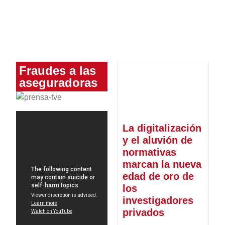
Fraudes a las
aseguradoras
La digitalización
y el aluvión de
normativas
marcan la nueva
edad de oro de
los
investigadores
privados