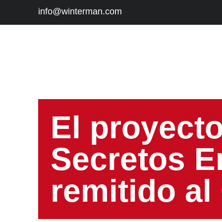
info@winterman.com
El proyect
Secretos E
remitido a