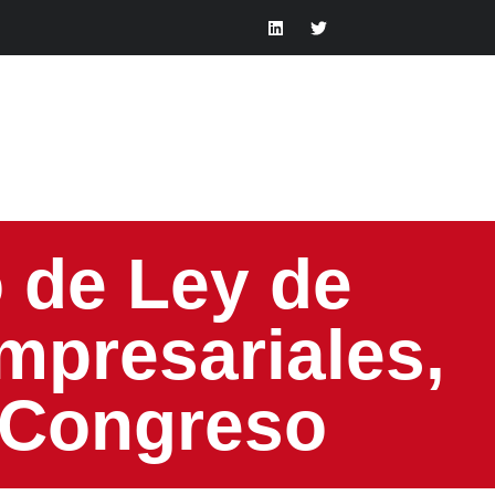
o de Ley de
mpresariales,
l Congreso