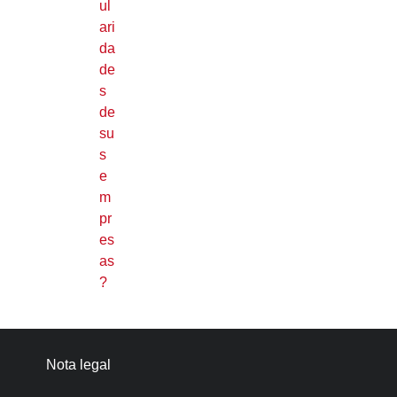
ul
ari
da
de
s
de
su
s
e
m
pr
es
as
?
Nota legal