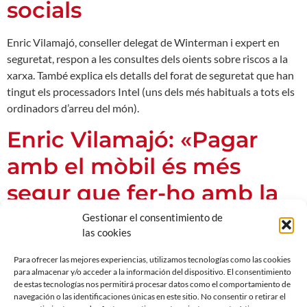
socials
Enric Vilamajó, conseller delegat de Winterman i expert en
seguretat, respon a les consultes dels oients sobre riscos a la
xarxa. També explica els detalls del forat de seguretat que han
tingut els processadors Intel (uns dels més habituals a tots els
ordinadors d’arreu del món).
Enric Vilamajó: «Pagar
amb el mòbil és més
segur que fer-ho amb la
targeta»
Gestionar el consentimiento de
las cookies
Enric Vilamajó, expert en seguretat i director general de
Para ofrecer las mejores experiencias, utilizamos tecnologías como las cookies
Winterman, fa un consultori en línia amb els oients sobre els
para almacenar y/o acceder a la información del dispositivo. El consentimiento
avantatges i inconvenients de pagar amb el telèfon mòbil en
de estas tecnologías nos permitirá procesar datos como el comportamiento de
navegación o las identificaciones únicas en este sitio. No consentir o retirar el
els establiments.