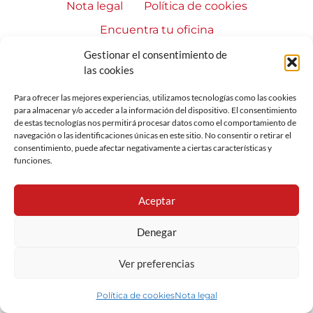
Nota legal
Política de cookies
Encuentra tu oficina
Todos los derechos reservados
Gestionar el consentimiento de
las cookies
Para ofrecer las mejores experiencias, utilizamos tecnologías como las cookies
para almacenar y/o acceder a la información del dispositivo. El consentimiento
de estas tecnologías nos permitirá procesar datos como el comportamiento de
navegación o las identificaciones únicas en este sitio. No consentir o retirar el
consentimiento, puede afectar negativamente a ciertas características y
funciones.
Aceptar
Denegar
Ver preferencias
Política de cookies
Nota legal