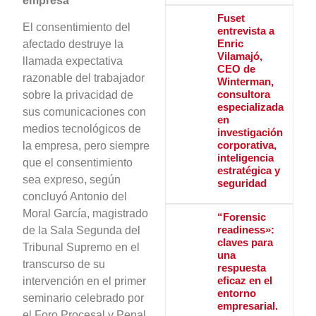
empresa
Fuset
El consentimiento del
entrevista a
Enric
afectado destruye la
Vilamajó,
llamada expectativa
CEO de
razonable del trabajador
Winterman,
consultora
sobre la privacidad de
especializada
sus comunicaciones con
en
medios tecnológicos de
investigación
corporativa,
la empresa, pero siempre
inteligencia
que el consentimiento
estratégica y
sea expreso, según
seguridad
concluyó Antonio del
Moral García, magistrado
“Forensic
readiness»:
de la Sala Segunda del
claves para
Tribunal Supremo en el
una
transcurso de su
respuesta
eficaz en el
intervención en el primer
entorno
seminario celebrado por
empresarial.
el Foro Procesal y Penal,