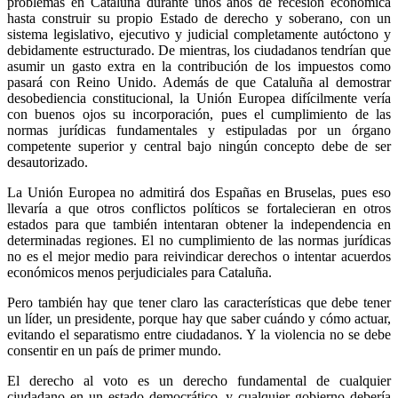
problemas en Cataluña durante unos años de recesión económica
hasta construir su propio Estado de derecho y soberano, con un
sistema legislativo, ejecutivo y judicial completamente autóctono y
debidamente estructurado. De mientras, los ciudadanos tendrían que
asumir un gasto extra en la contribución de los impuestos como
pasará con Reino Unido. Además de que Cataluña al demostrar
desobediencia constitucional, la Unión Europea difícilmente vería
con buenos ojos su incorporación, pues el cumplimiento de las
normas jurídicas fundamentales y estipuladas por un órgano
competente superior y central bajo ningún concepto debe de ser
desautorizado.
La Unión Europea no admitirá dos Españas en Bruselas, pues eso
llevaría a que otros conflictos políticos se fortalecieran en otros
estados para que también intentaran obtener la independencia en
determinadas regiones. El no cumplimiento de las normas jurídicas
no es el mejor medio para reivindicar derechos o intentar acuerdos
económicos menos perjudiciales para Cataluña.
Pero también hay que tener claro las características que debe tener
un líder, un presidente, porque hay que saber cuándo y cómo actuar,
evitando el separatismo entre ciudadanos. Y la violencia no se debe
consentir en un país de primer mundo.
El derecho al voto es un derecho fundamental de cualquier
ciudadano en un estado democrático, y cualquier gobierno debería