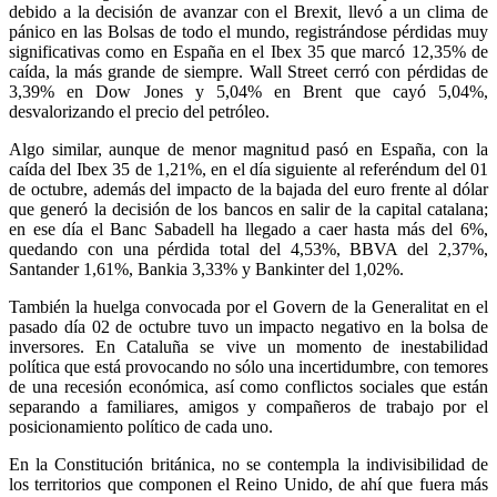
debido a la decisión de avanzar con el Brexit, llevó a un clima de
pánico en las Bolsas de todo el mundo, registrándose pérdidas muy
significativas como en España en el Ibex 35 que marcó 12,35% de
caída, la más grande de siempre. Wall Street cerró con pérdidas de
3,39% en Dow Jones y 5,04% en Brent que cayó 5,04%,
desvalorizando el precio del petróleo.
Algo similar, aunque de menor magnitud pasó en España, con la
caída del Ibex 35 de 1,21%, en el día siguiente al referéndum del 01
de octubre, además del impacto de la bajada del euro frente al dólar
que generó la decisión de los bancos en salir de la capital catalana;
en ese día el Banc Sabadell ha llegado a caer hasta más del 6%,
quedando con una pérdida total del 4,53%, BBVA del 2,37%,
Santander 1,61%, Bankia 3,33% y Bankinter del 1,02%.
También la huelga convocada por el Govern de la Generalitat en el
pasado día 02 de octubre tuvo un impacto negativo en la bolsa de
inversores. En Cataluña se vive un momento de inestabilidad
política que está provocando no sólo una incertidumbre, con temores
de una recesión económica, así como conflictos sociales que están
separando a familiares, amigos y compañeros de trabajo por el
posicionamiento político de cada uno.
En la Constitución británica, no se contempla la indivisibilidad de
los territorios que componen el Reino Unido, de ahí que fuera más